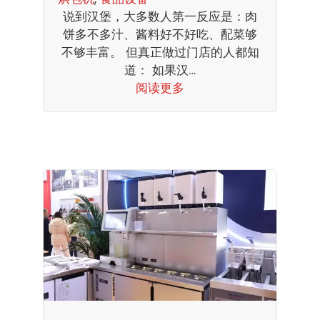
说到汉堡，大多数人第一反应是：肉
饼多不多汁、酱料好不好吃、配菜够
不够丰富。 但真正做过门店的人都知
道： 如果汉…
阅读更多