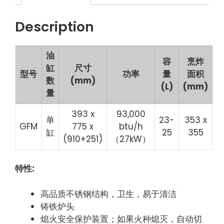
Description
油
容
烹炸
缸
尺寸
型号
功率
量
面积
数
(mm)
(L)
(mm)
量
393 x
93,000
单
23-
353 x
GFM
775 x
btu/h
缸
25
355
(910+251)
（27kW）
特性
:
高品质不锈钢结构，卫生，易于清洁
铸铁炉头
熄火安全保护装置；如果火种熄灭，自动切