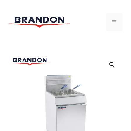
跳
至
菜
内
容
单