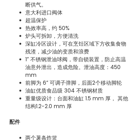
断供气。
意大利进口阀体
超温保护
热效率高，约 50%
炉头可拆卸，方便清洗
深缸冷区设计，可在烹饪区域下方收集食物
残渣，减少油的变质和浪费
1” 不锈钢泄油球阀，带自锁装置，防止高温
油意外泄出，造成危险。泄油高度：450
mm
前脚为 6“ 可调子弹脚，后面2个移动脚轮
油缸优质食品级 304 不锈钢材质
重量级设计：台面和油缸 1.5 mm 厚， 其他
结构1.2-2.0 mm 厚
配件
两个薯条炸篮