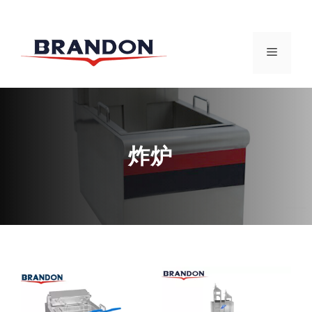
跳
至
菜
内
容
单
炸炉