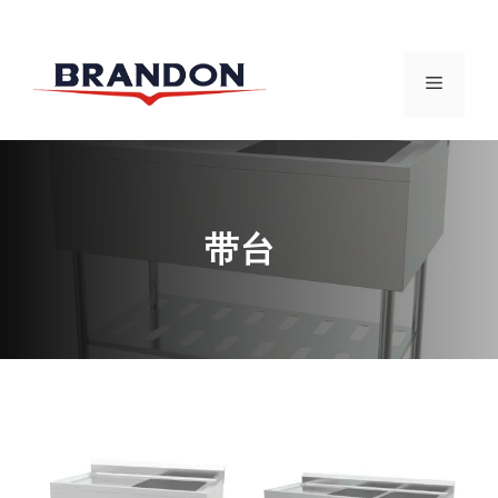
跳
至
菜
内
容
单
带台