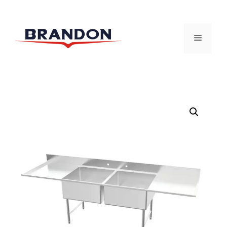
跳
至
菜
内
容
单