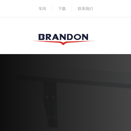
跳
车间
下载
联系我们
至
内
容