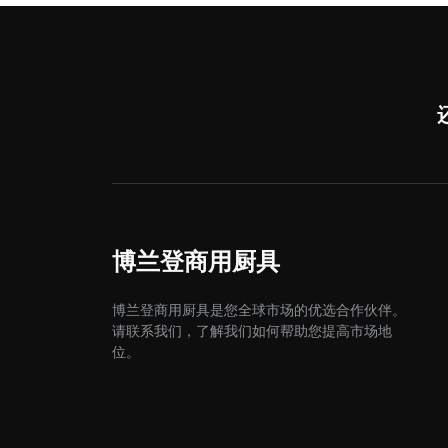
博兰登商用厨具
博兰登商用厨具是您全球市场的优选合作伙伴。
请联系我们，了解我们如何帮助您提高市场地
位。