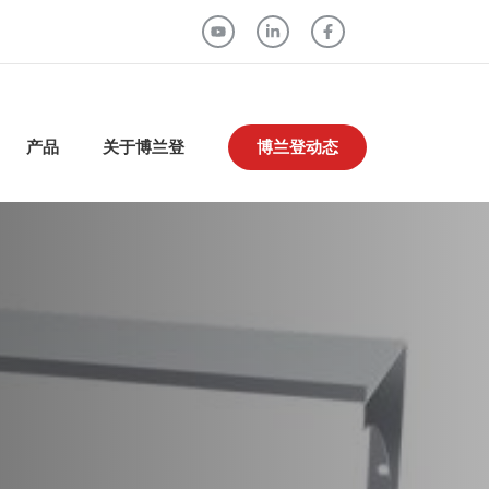
产品
关于博兰登
博兰登动态