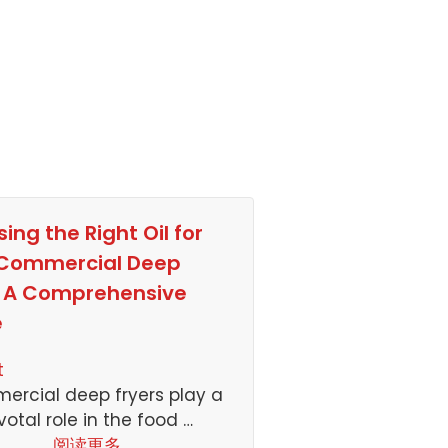
ing the Right Oil for
 Commercial Deep
: A Comprehensive
e
t
rcial deep fryers play a
votal role in the food …
阅读更多