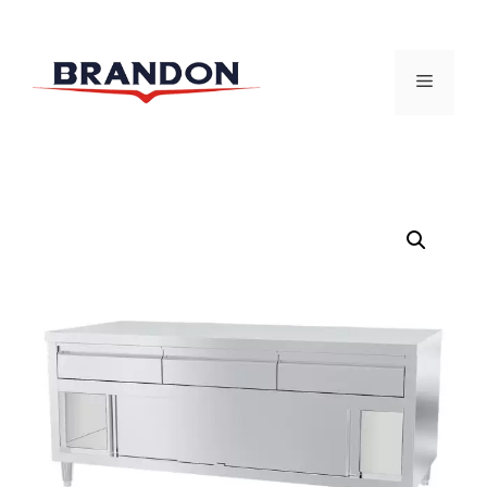
跳
至
菜
内
容
单