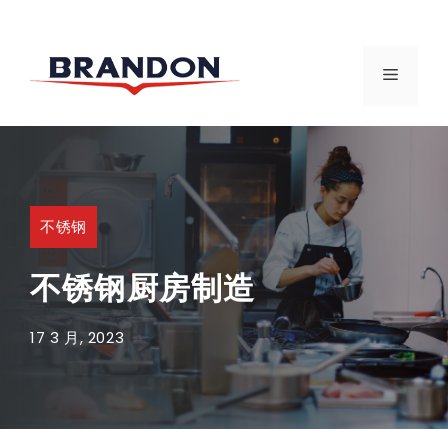
跳
至
菜
内
容
单
不锈钢
不锈钢厨房制造
17 3 月, 2023