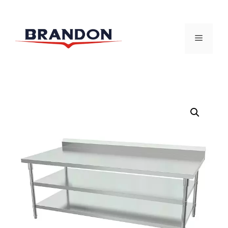
跳
至
菜
内
容
单