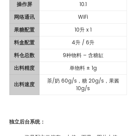
操作屏
10.1
网络通讯
WiFi
果糖配置
10升 x 1
料盒配置
4升 / 6升
料仓总数
9种物料 – 含糖缸
出料精度
单物料 ± 1g
茶/奶 60g/s，糖 20g/s，果酱
出料速度
10g/s
独立后台系统：