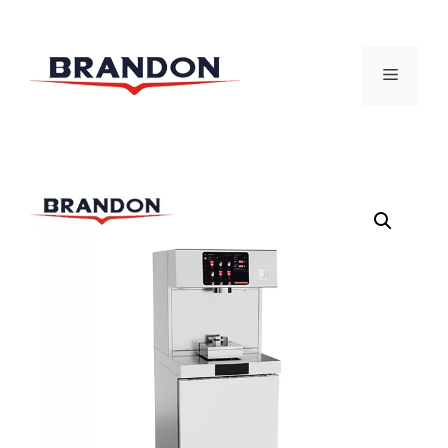
跳
至
菜
内
容
单