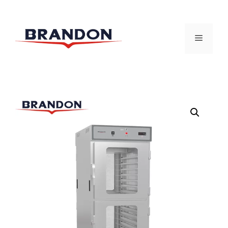
跳
至
菜
内
容
单