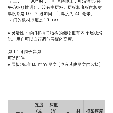
→ 上开门（90° 时，门可保持静止，可沿滑轨往内
平稳畅顺推进）。没有中层板。层板和底板的板材
厚度都是 1.0，经过加固，门厚度为 40 毫米。
→ 门的板材厚度是 1.0 mm
● 灵活性：趟门和掩门结构的储物柜有 8 个层板滑
轨。用户可以自行调节层板的高度。
脚: 6” 可调子弹脚
可选配件
● 层板: 标准 1.0 mm 厚度 (也有其他厚度供选择)
宽度
深度
(左
(前
材
框架厚度