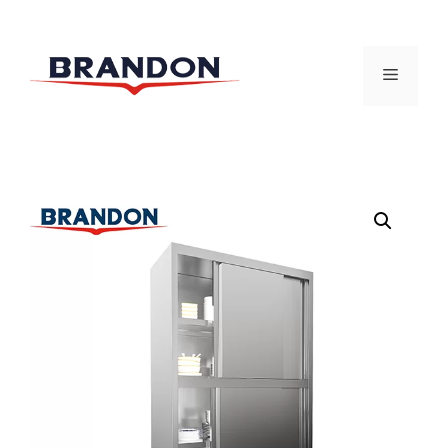
跳
至
菜
内
容
单