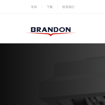
跳
车间
下载
联系我们
至
内
容