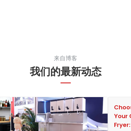
来自博客
我们的最新动态
Choos
Your
Fryer