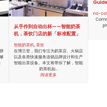
Guid
no-ca
Comme
pi
从手作到自动出杯——智能奶茶
机，茶饮门店的新「标准配置」
智能奶茶机
, 
茶饮
在博兰登，我们专注为奶茶店、火锅店
饼
以及各类快速服务连锁品牌设计和生产
够
智能出茶设备。本文将带你了解，智能
：
奶茶机如…
阅读更多