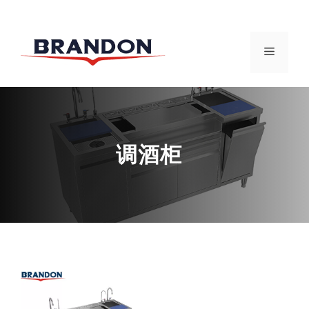
跳
至
菜
内
容
单
调酒柜