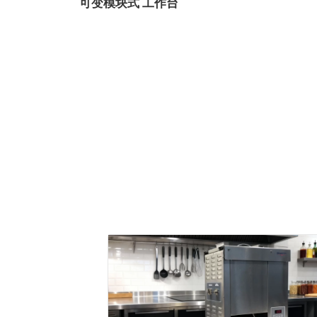
可变模块式 工作台