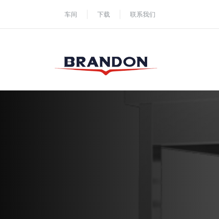
跳
车间
下载
联系我们
至
内
容