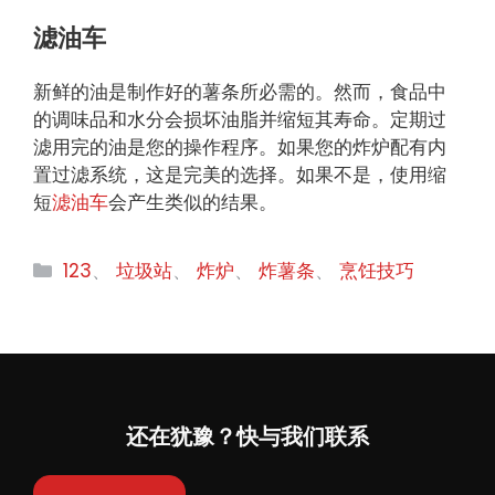
滤油车
新鲜的油是制作好的薯条所必需的。然而，食品中
的调味品和水分会损坏油脂并缩短其寿命。定期过
滤用完的油是您的操作程序。如果您的炸炉配有内
置过滤系统，这是完美的选择。如果不是，使用缩
短
滤油车
会产生类似的结果。
分
123
、
垃圾站
、
炸炉
、
炸薯条
、
烹饪技巧
类
还在犹豫？快与我们联系