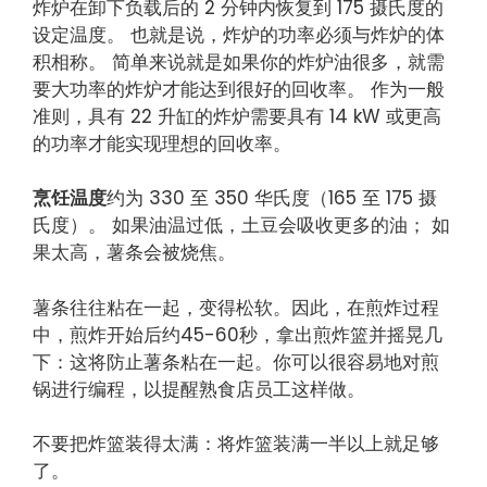
炸炉在卸下负载后的 2 分钟内恢复到 175 摄氏度的
设定温度。 也就是说，炸炉的功率必须与炸炉的体
积相称。 简单来说就是如果你的炸炉油很多，就需
要大功率的炸炉才能达到很好的回收率。 作为一般
准则，具有 22 升缸的炸炉需要具有 14 kW 或更高
的功率才能实现理想的回收率。
烹饪温度
约为 330 至 350 华氏度（165 至 175 摄
氏度）。 如果油温过低，土豆会吸收更多的油； 如
果太高，薯条会被烧焦。
薯条往往粘在一起，变得松软。因此，在煎炸过程
中，煎炸开始后约45-60秒，拿出煎炸篮并摇晃几
下：这将防止薯条粘在一起。你可以很容易地对煎
锅进行编程，以提醒熟食店员工这样做。
不要把炸篮装得太满：将炸篮装满一半以上就足够
了。