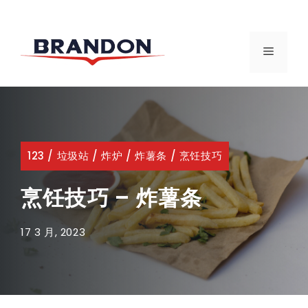
跳
至
菜
内
容
单
123
/
垃圾站
/
炸炉
/
炸薯条
/
烹饪技巧
烹饪技巧 – 炸薯条
17 3 月, 2023