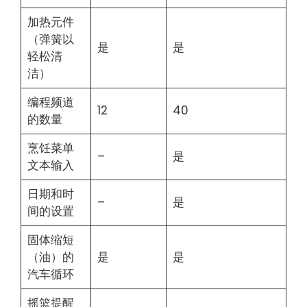
加热元件
（弹簧以
是
是
轻松清
洁）
编程频道
12
40
的数量
烹饪菜单
–
是
文本输入
日期和时
–
是
间的设置
固体缩短
（油）的
是
是
汽车循环
摇篮提醒