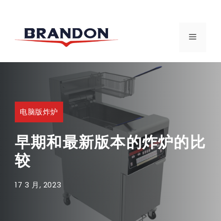
跳
至
菜
内
容
单
电脑版炸炉
早期和最新版本的炸炉的比
较
17 3 月, 2023