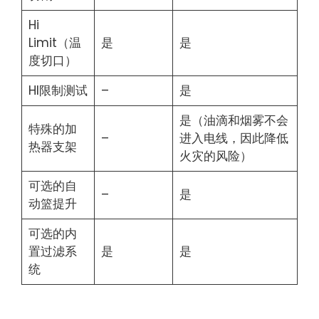
Hi
Limit（温
是
是
度切口）
HI限制测试
–
是
是（油滴和烟雾不会
特殊的加
–
进入电线，因此降低
热器支架
火灾的风险）
可选的自
–
是
动篮提升
可选的内
置过滤系
是
是
统