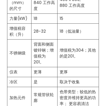
（mm）
840 工作高
880 工作高度
的尺寸
度
力量(kW)
18
15
增值税容
28-32
18（低油量）
积（升）
背面和侧面
镀锌钢；增
增值税为304；其他
不锈钢级
值税为
的是201。
201。
仪表
更薄
更厚
冷区
是
取决于收集
色带类型：较低的热
常规管状轮
加热元件
密度并维持更高的功
廓
率； 更容易清洁