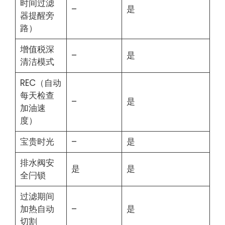
时间过滤
–
是
器提醒旁
路）
增值税深
–
是
清洁模式
REC（自动
每天检查
–
是
加油速
度）
宝贵时光
–
是
排水阀安
是
是
全闩锁
过滤期间
加热自动
–
是
切割