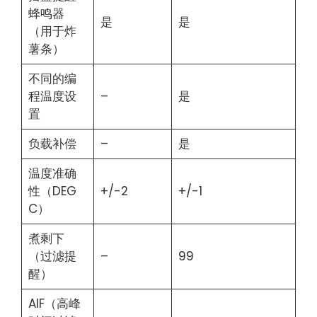
蜂鸣器
是
是
（用于炸
薯条）
不同的编
程温度设
–
是
置
负载补偿
–
是
温度准确
性（DEG
+/-2
+/-1
C）
煮剩下
（过滤提
–
99
醒）
AIF（高峰